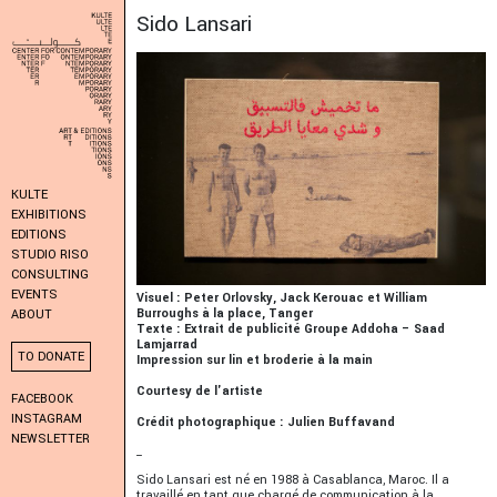
Sido Lansari
KULTE
EXHIBITIONS
EDITIONS
STUDIO RISO
CONSULTING
EVENTS
Visuel : Peter Orlovsky, Jack Kerouac et William
Burroughs à la place, Tanger
ABOUT
Texte : Extrait de publicité Groupe Addoha – Saad
Lamjarrad
TO DONATE
Impression sur lin et broderie à la main
Courtesy de l'artiste
FACEBOOK
INSTAGRAM
Crédit photographique : Julien Buffavand
NEWSLETTER
_
Sido Lansari est né en 1988 à Casablanca, Maroc. Il a
travaillé en tant que chargé de communication à la