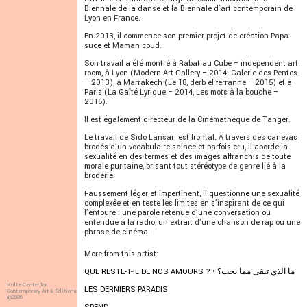
Biennale de la danse et la Biennale d’art contemporain de
Lyon en France.
En 2013, il commence son premier projet de création Papa
suce et Maman coud.
Son travail a été montré à Rabat au Cube – independent art
room, à Lyon (Modern Art Gallery – 2014; Galerie des Pentes
– 2013), à Marrakech (Le 18, derb el ferranne – 2015) et à
Paris (La Gaîté Lyrique – 2014, Les mots à la bouche –
2016).
Il est également directeur de la Cinémathèque de Tanger.
Le travail de Sido Lansari est frontal. À travers des canevas
brodés d’un vocabulaire salace et parfois cru, il aborde la
sexualité en des termes et des images affranchis de toute
morale puritaine, brisant tout stéréotype de genre lié à la
broderie.
Faussement léger et impertinent, il questionne une sexualité
complexée et en teste les limites en s’inspirant de ce qui
l’entoure : une parole retenue d’une conversation ou
entendue à la radio, un extrait d’une chanson de rap ou une
phrase de cinéma.
More from this artist:
QUE RESTE-T-IL DE NOS AMOURS ? • ما الذي تبقى مما نحب؟
Kulte Center for
LES DERNIERS PARADIS
Contemporary Art & Editions
@2026