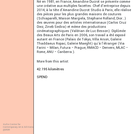
Né en 1981, en France, Amandine Ducrot se présente comme
une créative aux multiples facettes. Chef d’entreprise depuis
2014, à la tête d’Amandine Ducrot Studio à Paris, elle réalise
des pièces pour les plus grandes maisons de coutures
(Schiaparelli, Maison Margiela, Stephane Rolland, Dior…)
des œuvres pour des artistes internationaux (Carlos Cruz
Diez, Zineb Sedira) et même des productions
cinématographiques (Valérian de Luc Besson). Diplômée
des Beaux Arts de Paris en 2006, son travail a été exposé
autant en France (Palais de Tokyo, Villa Arson, Galerie
Thaddaeus Ropac, Galerie Maeght) qu’à l’étranger (Via
Farini – Milan, Futura – Prague, RMACD – Denvers, MLAC –
Rome, ANU – Canberra.).
More from this artist:
42.195 kilomètres
SPEND
Kulte Center for
Contemporary Art & Editions
@2026