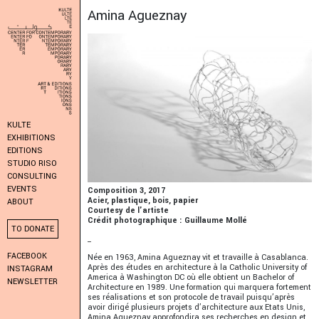
Amina Agueznay
KULTE
EXHIBITIONS
EDITIONS
STUDIO RISO
CONSULTING
EVENTS
Composition 3, 2017
Acier, plastique, bois, papier
ABOUT
Courtesy de l'artiste
Crédit photographique : Guillaume Mollé
TO DONATE
_
FACEBOOK
Née en 1963, Amina Agueznay vit et travaille à Casablanca.
Après des études en architecture à la Catholic University of
INSTAGRAM
America à Washington DC où elle obtient un Bachelor of
NEWSLETTER
Architecture en 1989. Une formation qui marquera fortement
ses réalisations et son protocole de travail puisqu’après
avoir dirigé plusieurs projets d’architecture aux Etats Unis,
Amina Agueznay approfondira ses recherches en design et