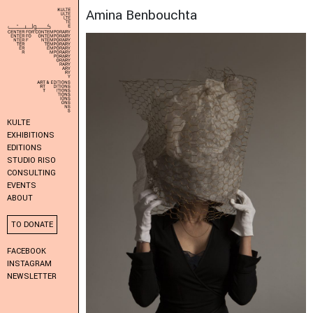
Amina Benbouchta
KULTE
EXHIBITIONS
EDITIONS
STUDIO RISO
CONSULTING
EVENTS
ABOUT
TO DONATE
FACEBOOK
INSTAGRAM
NEWSLETTER