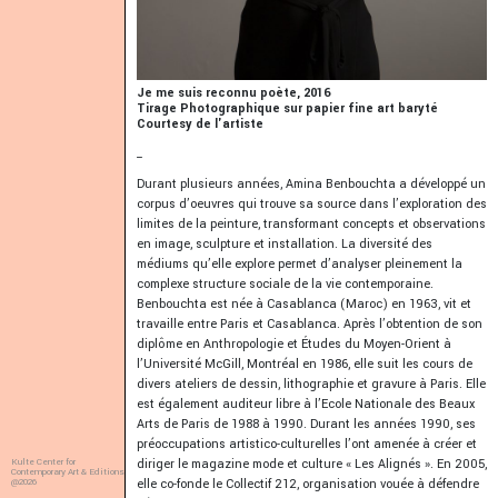
Je me suis reconnu poète, 2016
Tirage Photographique sur papier fine art baryté
Courtesy de l'artiste
_
Durant plusieurs années, Amina Benbouchta a développé un
corpus d’oeuvres qui trouve sa source dans l’exploration des
limites de la peinture, transformant concepts et observations
en image, sculpture et installation. La diversité des
médiums qu’elle explore permet d’analyser pleinement la
complexe structure sociale de la vie contemporaine.
Benbouchta est née à Casablanca (Maroc) en 1963, vit et
travaille entre Paris et Casablanca. Après l’obtention de son
diplôme en Anthropologie et Études du Moyen-Orient à
l’Université McGill, Montréal en 1986, elle suit les cours de
divers ateliers de dessin, lithographie et gravure à Paris. Elle
est également auditeur libre à l’Ecole Nationale des Beaux
Arts de Paris de 1988 à 1990. Durant les années 1990, ses
préoccupations artistico-culturelles l’ont amenée à créer et
diriger le magazine mode et culture « Les Alignés ». En 2005,
Kulte Center for
Contemporary Art & Editions
elle co-fonde le Collectif 212, organisation vouée à défendre
@2026