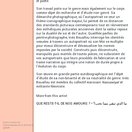
et poète.
Son travail porte sur le genre mais également sur le corps
comme objet de recherche et d’étude non genré. Sa
démarche photographique, où l’autoportrait se veut un
thème iconographique majeur, lui permet de se distancer
des standards picturaux contemporains tout en réinventant
des esthétiques picturales anciennes dont la valeur repose
sur la dualité de soi et de l’autre. Qualifiée parfois de
peintre-photographe, Inès Bouallou interroge les identités
sexuées à travers un autoportrait où son Moi se multiplie
pour mieux déconstruire et désexualiser les normes
imposées par la société. Construits puis déconstruits,
manipulés puis montés de toutes pièces, ne subsistent de
ses autoportraits que leurs procédés de fabrication et une
trame narrative qui intègre une notion de durée propre à
l’évolution du corps.
Son œuvre en grande partie autobiographique est l’objet
d’étude de sa non-binarité et de sa neutralité de genre. Inès
Bouallou est membre du collectif marocain
Nassawiyat
et
militante féministe.
More from this artist:
QUE RESTE-T-IL DE NOS AMOURS ? • ما الذي تبقى مما نحب؟
Kulte Center for
Contemporary Art & Editions
@2026