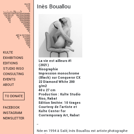
Inès Bouallou
KULTE
EXHIBITIONS
La vie est ailleurs #1
EDITIONS
(2021)
STUDIO RISO
Risographie
Impression monochrome
CONSULTING
(Black) sur Conqueror CX
EVENTS
22 Diamond White 200
ABOUT
g/m2
40 x 27 cm
Production : Kulte Studio
TO DONATE
Riso, Rabat
Edition limitée: 10 tirages
Courtesy de l’artiste et
FACEBOOK
Kulte Center for
INSTAGRAM
Contemporary Art, Rabat
NEWSLETTER
_
Née en 1994 à Salé, Inès Bouallou est artiste photographe