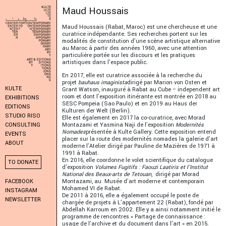
Maud Houssais
Maud Houssais (Rabat, Maroc) est une chercheuse et une
curatrice indépendante. Ses recherches portent sur les
modalités de constitution d’une scène artistique alternative
au Maroc à partir des années 1960, avec une attention
particulière portée sur les discours et les pratiques
artistiques dans l’espace public.
En 2017, elle est curatrice associée à la recherche du
projet
bauhaus imaginista
dirigé par Marion von Osten et
KULTE
Grant Watson, inauguré à Rabat au Cube – independent art
room et dont l’exposition itinérante est montrée en 2018 au
EXHIBITIONS
SESC Pompeia (Sao Paulo) et en 2019 au Haus der
EDITIONS
Kulturen der Welt (Berlin).
STUDIO RISO
Elle est également en 2017 la co-curatrice, avec Morad
Montazami et Yasmina Naji de l’exposition
Modernités
CONSULTING
Nomades
présentée à Kulte Gallery. Cette exposition entend
EVENTS
placer sur la route des modernités nomades la galerie d’art
ABOUT
moderne l’Atelier dirigé par Pauline de Mazières de 1971 à
1991 à Rabat.
En 2016, elle coordonne le volet scientifique du catalogue
TO DONATE
d’exposition
Volumes Fugitifs : Faouzi Laatiris et l’Institut
National des Beaux-arts de Tetouan
, dirigé par Morad
Montazami, au Musée d’art moderne et contemporain
FACEBOOK
Mohamed VI de Rabat.
INSTAGRAM
De 2011 à 2016, elle a également occupé le poste de
NEWSLETTER
chargée de projets à L’appartement 22 (Rabat), fondé par
Abdellah Karroum en 2002. Elle y a ainsi notamment initié le
programme de rencontres « Partage de connaissance :
usage de l’archive et du document dans l’art » en 2015.