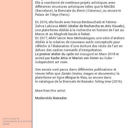
Elle a coordonné de nombreux projets artistiques avec
différentes structures artistiques telles que le MACBA
(Barcelone), la Biennale du Benin (Cotonou), ou encore le
Palais de Tokyo (Paris).
En 2016, elle fonde avec Kenza Benbouchaib et Fatima-
Zahra Lakrissa
ARAV (Atelier de Recherche en Arts Visuels)
,
une plate-forme dédiée à la recherche en histoire de l’art au
Maroc et au Maghreb basée à Rabat.
En 2017, ARAV lance
New Methodologies
, une série d’ateliers
dédiés à la création de nouveaux outils conceptuels pour
réfléchir à l’élaboration d’une écriture des récits de l’art en
dehors des cadres normatifs d’interprétation.
Le premier atelier du cycle
est inauguré en Mars 2018 et
animé par
Kader Attia
et
Marion von Osten
au Cube –
independent art room.
Ses essais sont parus dans différentes publications et
revues telles que
Zamân (textes, images et documents),
la
plate-forme en ligne
Afrique In Visu
, ou encore dans
le catalogue de la Biennale de Bamako
Telling time
(2016).
More from this artist:
Modernités Nomades
Kulte Center for
Contemporary Art & Editions
@2026