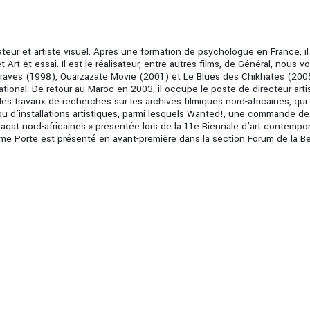
sateur et artiste visuel. Après une formation de psychologue en France, il
rt et essai. Il est le réalisateur, entre autres films, de Général, nous vo
raves (1998), Ouarzazate Movie (2001) et Le Blues des Chikhates (2005
ational. De retour au Maroc en 2003, il occupe le poste de directeur arti
des travaux de recherches sur les archives filmiques nord-africaines, qui
 ou d’installations artistiques, parmi lesquels Wanted!, une commande de
laqat nord-africaines » présentée lors de la 11e Biennale d’art contempo
ème Porte est présenté en avant-première dans la section Forum de la Be