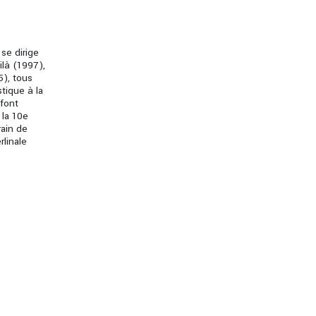
 se dirige
ilà (1997),
), tous
stique à la
 font
 la 10e
rain de
rlinale