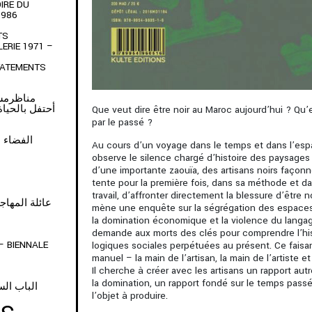
IRE DU
1986
TS
LERIE 1971 –
TATEMENTS
ARTAGE • مناظرمشتركة
أحتفل بالحياة التي
Que veut dire être noir au Maroc aujourd’hui ? Qu’
par le passé ?
• الفضاء هو مكاننا
Au cours d’un voyage dans le temps et dans l’esp
observe le silence chargé d’histoire des paysage
d’une importante zaouïa, des artisans noirs façonne
tente pour la première fois, dans sa méthode et d
travail, d’affronter directement la blessure d’être n
Y OF MIGRANTS • عائلة المهاجرين
mène une enquête sur la ségrégation des espaces et
la domination économique et la violence du langag
demande aux morts des clés pour comprendre l’his
– BIENNALE
logiques sociales perpétuées au présent. Ce faisant, 
manuel – la main de l’artisan, la main de l’artiste e
Il cherche à créer avec les artisans un rapport aut
la domination, un rapport fondé sur le temps pass
الباب الس
l’objet à produire.