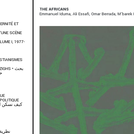
THE AFRICANS
Emmanuel Iduma, Ali Essafi, Omar Berrada, M’barek
ERNITÉ ET
’UNE SCÈNE
UME I, 1977-
ISTIANISMES
HS • بحث
حو
QUE
POLITIQUE
نظرية كينغ كو