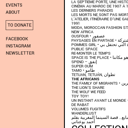
LA SEPTIÈME PORTE, UNE HISTO
EVENTS
CINÉMA AU MAROC DE 1907 À 
LES DERNIERS PARADIS
ABOUT
LES MORTS NE SONT PAS MOR
L’ATELIER, ITINÉRAIRE D’UNE GA
1991
TO DONATE
MODA, MOROCCAN FASHION S
NEW AFRICA
OUSFOUR • عصفور
FACEBOOK
PAYSAGES EN P
POMMES GIRL •  تحتفل بي
INSTAGRAM
PUBLIC SPACE
NEWSLETTER
RE-MONTER LE TEMPS
SPACE IS THE PLACE 
SPEND – إنفق
SUPER OUM
TAMO • طامو
TETUAN, TETUÁN, تطوان
THE AFRICANS
THE FAMIL
THE LION’S SHARE
THE WOLF WE FEED
TOY TOY!
UN INSTANT AVANT LE MONDE 
DE RABAT
VOLUMES FUGITIFS
WANDERLUST
ابع… قصة السينما المغربية بقلم
أحمد بوعناني