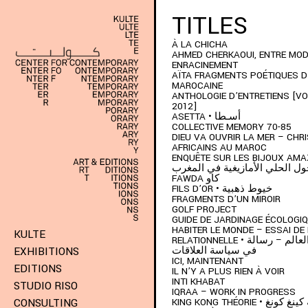
TITLES
À LA CHICHA
AHMED CHERKAOUI, ENTRE MOD
ENRACINEMENT
AÏTA FRAGMENTS POÉTIQUES D
MAROCAINE
ANTHOLOGIE D’ENTRETIENS [VOL
2012]
ASETTA • أسـطا
COLLECTIVE MEMORY 70-85
DIEU VA OUVRIR LA MER – CHR
AFRICAINS AU MAROC
ENQUÊTE SUR LES BIJOUX AMAZIG
ل الحلي الأمازيغية في المغرب
FAWDA كاو
FILS D’OR • خيوط ذهبية
FRAGMENTS D’UN MIROIR
GOLF PROJECT
GUIDE DE JARDINAGE ÉCOLOGI
HABITER LE MONDE – ESSAI DE 
KULTE
RELATIONNELLE • كيف نسكن العالم – رسالة
في سياسة العلاقات
EXHIBITIONS
ICI, MAINTENANT
EDITIONS
IL N’Y A PLUS RIEN À VOIR
INTI KHABAT
STUDIO RISO
IQRAA – WORK IN PROGRESS
KING KONG THÉORIE • نغ
CONSULTING