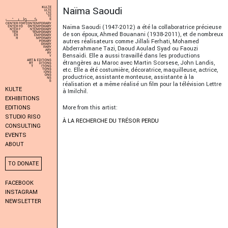
Naïma Saoudi
Naïma Saoudi (1947-2012) a été la collaboratrice précieuse
de son époux, Ahmed Bouanani (1938-2011), et de nombreux
autres réalisateurs comme Jillali Ferhati, Mohamed
Abderrahmane Tazi, Daoud Aoulad Syad ou Faouzi
Bensaïdi. Elle a aussi travaillé dans les productions
étrangères au Maroc avec Martin Scorsese, John Landis,
etc. Elle a été costumière, décoratrice, maquilleuse, actrice,
productrice, assistante monteuse, assistante à la
réalisation et a même réalisé un film pour la télévision Lettre
KULTE
à Imilchil.
EXHIBITIONS
More from this artist:
EDITIONS
STUDIO RISO
À LA RECHERCHE DU TRÉSOR PERDU
CONSULTING
EVENTS
ABOUT
TO DONATE
FACEBOOK
INSTAGRAM
NEWSLETTER