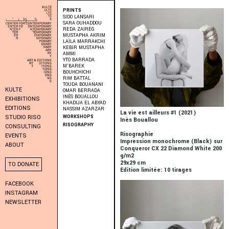
PRINTS
SIDO LANSARI
SARA OUHADDOU
REDA ZAIREG
MUSTAPHA AKRIM
LAÏLA MARRAKCHI
KEBIR MUSTAPHA
AMMI
YTO BARRADA
M’BAREK
BOUHCHICHI
RIM BATTAL
TOUDA BOUANANI
KULTE
OMAR BERRADA
INÈS BOUALLOU
EXHIBITIONS
KHADIJA EL ABYAD
EDITIONS
NASSIM AZARZAR
La vie est ailleurs #1 (2021)
WORKSHOPS
STUDIO RISO
Inès Bouallou
RISOGRAPHY
CONSULTING
Risographie
EVENTS
Impression monochrome (Black) sur
ABOUT
Conqueror CX 22 Diamond White 200
g/m2
29x29 cm
TO DONATE
Edition limitée: 10 tirages
FACEBOOK
INSTAGRAM
NEWSLETTER