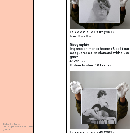
La vie est ailleurs #2 (2021)
Inès Bouallou
Risographie
Impression monochrome (Black) sur
Conqueror CX 22 Diamond White 200
g/m2
40x27 cm
Edition limitée: 10 tirages
Kulte Center for
Contemporary Art & Editions
@2026
La vie est ailleurs #3 (2021)