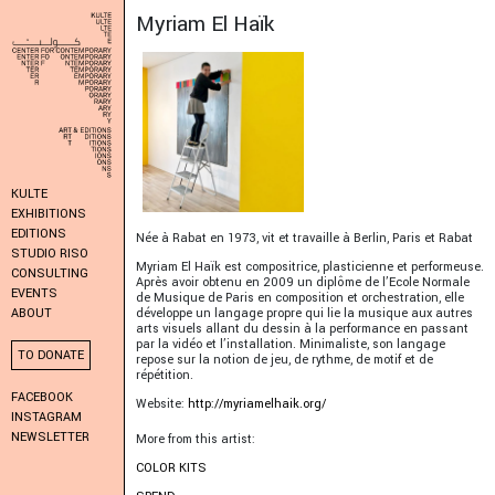
Myriam El Haïk
KULTE
EXHIBITIONS
EDITIONS
Née à Rabat en 1973, vit et travaille à Berlin, Paris et Rabat
STUDIO RISO
Myriam El Haïk est compositrice, plasticienne et performeuse.
CONSULTING
Après avoir obtenu en 2009 un diplôme de l’Ecole Normale
EVENTS
de Musique de Paris en composition et orchestration, elle
développe un langage propre qui lie la musique aux autres
ABOUT
arts visuels allant du dessin à la performance en passant
par la vidéo et l’installation. Minimaliste, son langage
TO DONATE
repose sur la notion de jeu, de rythme, de motif et de
répétition.
FACEBOOK
Website:
http://myriamelhaik.org/
INSTAGRAM
NEWSLETTER
More from this artist:
COLOR KITS