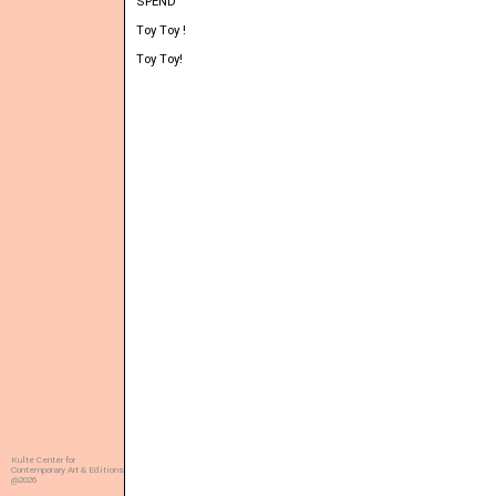
SPEND
Toy Toy !
Toy Toy!
Kulte Center for
Contemporary Art & Editions
@2026