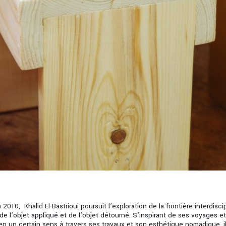
010, Khalid El-Bastrioui poursuit l’exploration de la frontière interdiscip
de l’objet appliqué et de l’objet détourné. S’inspirant de ses voyages e
en un certain sens à travers ses travaux et son esthétique nomadique, il 