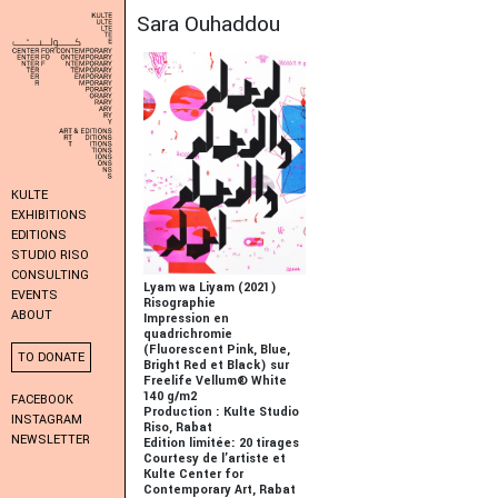
Sara Ouhaddou
KULTE
EXHIBITIONS
EDITIONS
STUDIO RISO
CONSULTING
Lyam wa Liyam (2021)
EVENTS
Risographie
ABOUT
Impression en
quadrichromie
(Fluorescent Pink, Blue,
TO DONATE
Bright Red et Black) sur
Freelife Vellum® White
140 g/m2
FACEBOOK
Production : Kulte Studio
INSTAGRAM
Riso, Rabat
NEWSLETTER
Edition limitée: 20 tirages
Courtesy de l’artiste et
Kulte Center for
Contemporary Art, Rabat