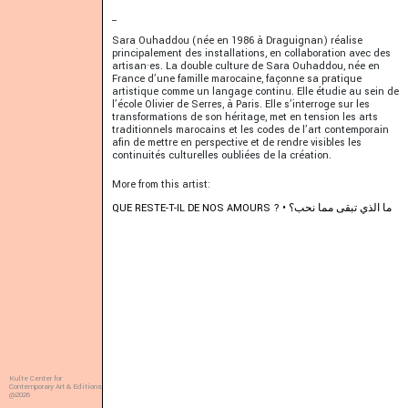
_
Sara Ouhaddou (née en 1986 à Draguignan) réalise
principalement des installations, en collaboration avec des
artisan·es. La double culture de Sara Ouhaddou, née en
France d’une famille marocaine, façonne sa pratique
artistique comme un langage continu. Elle étudie au sein de
l’école Olivier de Serres, à Paris. Elle s’interroge sur les
transformations de son héritage, met en tension les arts
traditionnels marocains et les codes de l’art contemporain
afin de mettre en perspective et de rendre visibles les
continuités culturelles oubliées de la création.
More from this artist:
QUE RESTE-T-IL DE NOS AMOURS ? • ما الذي تبقى مما نحب؟
Kulte Center for
Contemporary Art & Editions
@2026