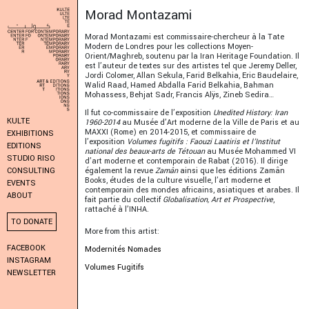
Morad Montazami
Morad Montazami est commissaire-chercheur à la Tate
Modern de Londres pour les collections Moyen-
Orient/Maghreb, soutenu par la Iran Heritage Foundation. Il
est l’auteur de textes sur des artistes tel que Jeremy Deller,
Jordi Colomer, Allan Sekula, Farid Belkahia, Eric Baudelaire,
Walid Raad, Hamed Abdalla Farid Belkahia, Bahman
Mohassess, Behjat Sadr, Francis Alÿs, Zineb Sedira…
Il fut co-commissaire de l’exposition
Unedited History: Iran
KULTE
1960-2014
au Musée d’Art moderne de la Ville de Paris et au
MAXXI (Rome) en 2014-2015, et commissaire de
EXHIBITIONS
l’exposition
Volumes fugitifs : Faouzi Laatiris et l’Institut
EDITIONS
national des beaux-arts de Tétouan
au Musée Mohammed VI
STUDIO RISO
d’art moderne et contemporain de Rabat (2016). Il dirige
également la revue
Zamân
ainsi que les éditions Zamân
CONSULTING
Books, études de la culture visuelle, l’art moderne et
EVENTS
contemporain des mondes africains, asiatiques et arabes. Il
ABOUT
fait partie du collectif
Globalisation, Art et Prospective
,
rattaché à l’INHA.
TO DONATE
More from this artist:
FACEBOOK
Modernités Nomades
INSTAGRAM
Volumes Fugitifs
NEWSLETTER