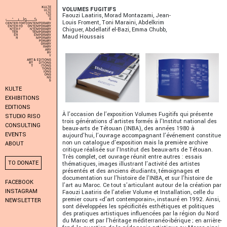
VOLUMES FUGITIFS
Faouzi Laatiris, Morad Montazami, Jean-
Louis Froment, Toni Maraini, Abdelkrim
Chiguer, Abdellatif el-Bazi, Emma Chubb,
Maud Houssais
KULTE
EXHIBITIONS
EDITIONS
À l’occasion de l’exposition Volumes Fugitifs qui présente
STUDIO RISO
trois générations d’artistes formés à l’Institut national des
CONSULTING
beaux-arts de Tétouan (INBA), des années 1980 à
EVENTS
aujourd’hui, l’ouvrage accompagnant l’événement constitue
non un catalogue d’exposition mais la première archive
ABOUT
critique réalisée sur l’Institut des beaux-arts de Tétouan.
Très complet, cet ouvrage réunit entre autres : essais
TO DONATE
thématiques, images illustrant l’activité des artistes
présentés et des anciens étudiants, témoignages et
documentation sur l’histoire de l’INBA, et sur l’histoire de
FACEBOOK
l’art au Maroc. Ce tout s’articulant autour de la création par
INSTAGRAM
Faouzi Laatiris de l’atelier Volume et Installation, celle du
premier cours «d’art contemporain», instauré en 1992. Ainsi,
NEWSLETTER
sont développées les spécificités esthétiques et politiques
des pratiques artistiques influencées par la région du Nord
du Maroc et par l’héritage méditerranéo-ibérique ; en arrière-