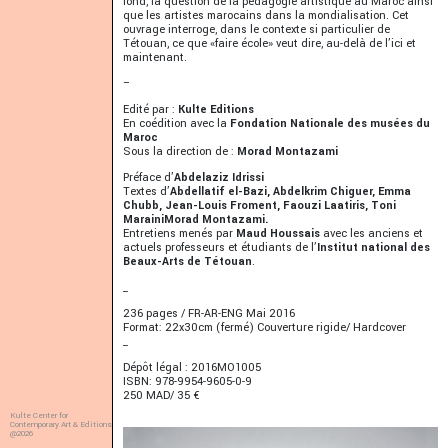
fond, la question de la pédagogie artistique au Maroc ainsi
que les artistes marocains dans la mondialisation. Cet
ouvrage interroge, dans le contexte si particulier de
Tétouan, ce que «faire école» veut dire, au-delà de l’ici et
maintenant.
–
Edité par :
Kulte Editions
En coédition avec la
Fondation Nationale des musées du
Maroc
Sous la direction de :
Morad Montazami
Préface d’
Abdelaziz Idrissi
Textes d’
Abdellatif el-Bazi, Abdelkrim Chiguer, Emma
Chubb, Jean-Louis Froment, Faouzi Laatiris, Toni
MarainiMorad Montazami.
Entretiens menés par
Maud Houssais
avec les anciens et
actuels professeurs et étudiants de l’
Institut national des
Beaux-Arts de Tétouan
.
_
236 pages / FR-AR-ENG Mai 2016
Format: 22x30cm (fermé) Couverture rigide/ Hardcover
_
Dépôt légal : 2016MO1005
ISBN: 978-9954-9605-0-9
250 MAD/ 35 €
Kulte Center for
Contemporary Art & Editions
@2026