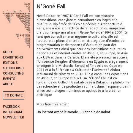
N’Goné Fall
Née à Dakar en 1967, N’Goné Fall est commissaire
d’expositions, essayiste et consultante en ingénierie
culturelle. Diplômée de l’École Spéciale d’Architecture à
Paris, elle a été la directrice de la rédaction du magazine
d’art contemporain africain
Revue Noire
de 1994 à 2001. En
tant que consultante en ingénierie culturelle, elle est
l’auteure de plans d’orientation stratégique, d’études de
programmation et de rapports d’évaluation pour des
gouvernements ainsi que pour des institutions culturelles
KULTE
nationales et internationales en Afrique, en Europe, en Asie,
aux USA et dans la Caraïbe. Elle a été professeur associé à
EXHIBITIONS
l’Université Senghor d’Alexandrie en Égypte et a également
EDITIONS
enseigné à la Michaelis School of Fine Arts du Cape en
STUDIO RISO
2017 et à la filière Arts & Culture de l’Université Abdou
CONSULTING
Moumouni de Niamey en 2018. Elle a conçu des expositions
en Afrique, en Europe et aux USA. N’Goné Fall est co-
EVENTS
fondatrice du Collectif GawLab basé à Dakar, une plateforme
ABOUT
de recherche et de production sur l’art dans l’espace urbain
et les technologies numériques appliquée à la création
artistique.
TO DONATE
More from this artist:
FACEBOOK
Un instant avant le monde – Biennale de Rabat
INSTAGRAM
NEWSLETTER