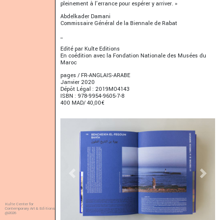
pleinement à l’errance pour espérer y arriver. »
Abdelkader Damani
Commissaire Général de la Biennale de Rabat
_
Edité par Kulte Editions
En coédition avec la Fondation Nationale des Musées du
Maroc
pages / FR-ANGLAIS-ARABE
Janvier 2020
Dépôt Légal : 2019MO4143
ISBN : 978-9954-9605-7-8
400 MAD/ 40,00€
Previous
Next
Kulte Center for
Contemporary Art & Editions
@2026