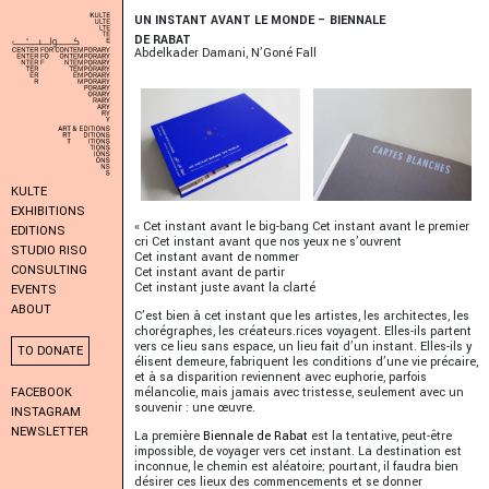
UN INSTANT AVANT LE MONDE – BIENNALE
DE RABAT
Abdelkader Damani, N’Goné Fall
KULTE
EXHIBITIONS
« Cet instant avant le big-bang Cet instant avant le premier
EDITIONS
cri Cet instant avant que nos yeux ne s’ouvrent
STUDIO RISO
Cet instant avant de nommer
CONSULTING
Cet instant avant de partir
Cet instant juste avant la clarté
EVENTS
ABOUT
C’est bien à cet instant que les artistes, les architectes, les
chorégraphes, les créateurs.rices voyagent. Elles-ils partent
vers ce lieu sans espace, un lieu fait d’un instant. Elles-ils y
TO DONATE
élisent demeure, fabriquent les conditions d’une vie précaire,
et à sa disparition reviennent avec euphorie, parfois
mélancolie, mais jamais avec tristesse, seulement avec un
FACEBOOK
souvenir : une œuvre.
INSTAGRAM
NEWSLETTER
La première
Biennale de Rabat
est la tentative, peut-être
impossible, de voyager vers cet instant. La destination est
inconnue, le chemin est aléatoire; pourtant, il faudra bien
désirer ces lieux des commencements et se donner