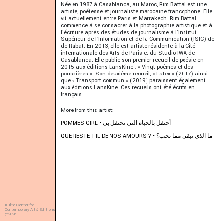
Née en 1987 à Casablanca, au Maroc, Rim Battal est une
artiste, poétesse et journaliste marocaine francophone. Elle
vit actuellement entre Paris et Marrakech. Rim Battal
commence à se consacrer à la photographie artistique et à
l’écriture après des études de journalisme à l’Institut
Supérieur de l’Information et de la Communication (ISIC) de
de Rabat. En 2013, elle est artiste résidente à la Cité
internationale des Arts de Paris et du Studio IWA de
Casablanca. Elle publie son premier recueil de poésie en
2015, aux éditions LansKine : « Vingt poèmes et des
poussières ». Son deuxième recueil, « Latex » (2017) ainsi
que « Transport commun » (2019) paraissent également
aux éditions LansKine. Ces recueils ont été écrits en
français.
More from this artist:
POMMES GIRL • أحتفل بالحياة التي تحتفل بي
QUE RESTE-T-IL DE NOS AMOURS ? • ما الذي تبقى مما نحب؟
Kulte Center for
Contemporary Art & Editions
@2026