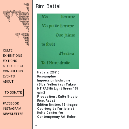
Rim Battal
KULTE
EXHIBITIONS
EDITIONS
STUDIO RISO
CONSULTING
Hedera (2021)
Risographie
EVENTS
Impression bichrome
ABOUT
(Blue, Yellow) sur Takeo
NT RASHA Light Green 151
g/m2
TO DONATE
Production : Kulte Studio
Riso, Rabat
FACEBOOK
Edition limitée: 13 tirages
Courtesy de l’artiste et
INSTAGRAM
Kulte Center for
NEWSLETTER
Contemporary Art, Rabat
_