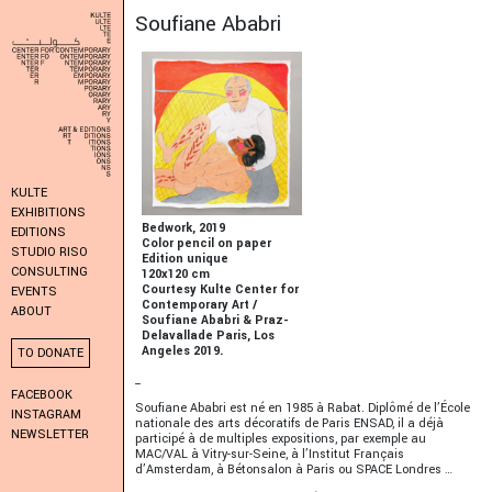
Soufiane Ababri
KULTE
EXHIBITIONS
Bedwork, 2019
EDITIONS
Color pencil on paper
STUDIO RISO
Edition unique
CONSULTING
120x120 cm
Courtesy Kulte Center for
EVENTS
Contemporary Art /
ABOUT
Soufiane Ababri & Praz-
Delavallade Paris, Los
Angeles 2019.
TO DONATE
_
FACEBOOK
Soufiane Ababri est né en 1985 à Rabat. Diplômé de l’École
INSTAGRAM
nationale des arts décoratifs de Paris ENSAD, il a déjà
NEWSLETTER
participé à de multiples expositions, par exemple au
MAC/VAL à Vitry-sur-Seine, à l’Institut Français
d’Amsterdam, à Bétonsalon à Paris ou SPACE Londres …