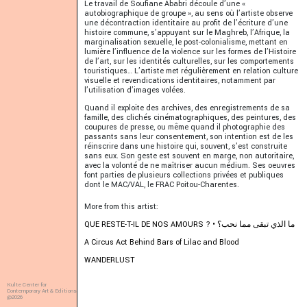
Le travail de Soufiane Ababri découle d’une «
autobiographique de groupe », au sens où l’artiste observe
une décontraction identitaire au profit de l’écriture d’une
histoire commune, s’appuyant sur le Maghreb, l’Afrique, la
marginalisation sexuelle, le post-colonialisme, mettant en
lumière l’influence de la violence sur les formes de l’Histoire
de l’art, sur les identités culturelles, sur les comportements
touristiques… L’artiste met régulièrement en relation culture
visuelle et revendications identitaires, notamment par
l’utilisation d’images volées.
Quand il exploite des archives, des enregistrements de sa
famille, des clichés cinématographiques, des peintures, des
coupures de presse, ou même quand il photographie des
passants sans leur consentement, son intention est de les
réinscrire dans une histoire qui, souvent, s’est construite
sans eux. Son geste est souvent en marge, non autoritaire,
avec la volonté de ne maîtriser aucun médium. Ses oeuvres
font parties de plusieurs collections privées et publiques
dont le MAC/VAL, le FRAC Poitou-Charentes.
More from this artist:
QUE RESTE-T-IL DE NOS AMOURS ? • ما الذي تبقى مما نحب؟
A Circus Act Behind Bars of Lilac and Blood
WANDERLUST
Kulte Center for
Contemporary Art & Editions
@2026