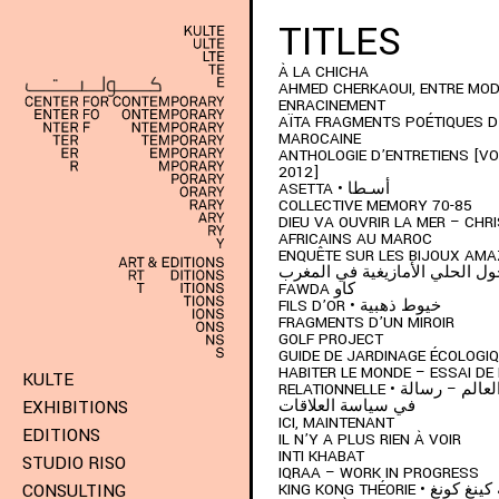
TITLES
À LA CHICHA
AHMED CHERKAOUI, ENTRE MOD
ENRACINEMENT
AÏTA FRAGMENTS POÉTIQUES D
MAROCAINE
ANTHOLOGIE D’ENTRETIENS [VOL
2012]
ASETTA • أسـطا
COLLECTIVE MEMORY 70-85
DIEU VA OUVRIR LA MER – CHR
AFRICAINS AU MAROC
ENQUÊTE SUR LES BIJOUX AMAZIG
ل الحلي الأمازيغية في المغرب
FAWDA كاو
FILS D’OR • خيوط ذهبية
FRAGMENTS D’UN MIROIR
GOLF PROJECT
GUIDE DE JARDINAGE ÉCOLOGI
HABITER LE MONDE – ESSAI DE 
KULTE
RELATIONNELLE • كيف نسكن العالم – رسالة
في سياسة العلاقات
EXHIBITIONS
ICI, MAINTENANT
EDITIONS
IL N’Y A PLUS RIEN À VOIR
INTI KHABAT
STUDIO RISO
IQRAA – WORK IN PROGRESS
KING KONG THÉORIE • نغ
CONSULTING