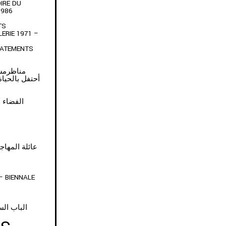
IRE DU
1986
TS
LERIE 1971 –
TATEMENTS
ARTAGE • مناظرمشتركة
أحتفل بالحياة التي
• الفضاء هو مكاننا
Y OF MIGRANTS • عائلة المهاجرين
– BIENNALE
الباب الس