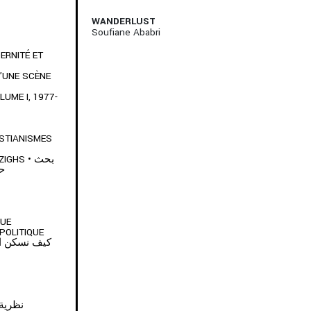
WANDERLUST
Soufiane Ababri
ERNITÉ ET
’UNE SCÈNE
UME I, 1977-
ISTIANISMES
HS • بحث
حو
QUE
POLITIQUE
نظرية كينغ كو