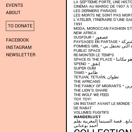
LA SEPTIÈME PORTE, UNE HISTO
EVENTS
CINÉMA AU MAROC DE 1907 À 
LES DERNIERS PARADIS
ABOUT
LES MORTS NE SONT PAS MOR
L’ATELIER, ITINÉRAIRE D’UNE GA
1991
TO DONATE
MODA, MOROCCAN FASHION S
NEW AFRICA
OUSFOUR • عصفور
FACEBOOK
PAYSAGES EN P
POMMES GIRL •  تحتفل بي
INSTAGRAM
PUBLIC SPACE
NEWSLETTER
RE-MONTER LE TEMPS
SPACE IS THE PLACE 
SPEND – إنفق
SUPER OUM
TAMO • طامو
TETUAN, TETUÁN, تطوان
THE AFRICANS
THE FAMIL
THE LION’S SHARE
THE WOLF WE FEED
TOY TOY!
UN INSTANT AVANT LE MONDE 
DE RABAT
VOLUMES FUGITIFS
WANDERLUST
ابع… قصة السينما المغربية بقلم
أحمد بوعناني