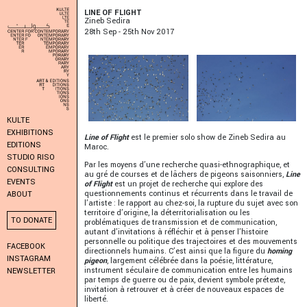
LINE OF FLIGHT
Zineb Sedira
28
Th
Sep - 25
Th
Nov 2017
KULTE
EXHIBITIONS
Line of Flight
est le premier solo show de Zineb Sedira au
EDITIONS
Maroc.
STUDIO RISO
Par les moyens d’une recherche quasi-ethnographique, et
CONSULTING
au gré de courses et de lâchers de pigeons saisonniers,
Line
EVENTS
of Flight
est un projet de recherche qui explore des
questionnements continus et récurrents dans le travail de
ABOUT
l’artiste : le rapport au chez-soi, la rupture du sujet avec son
territoire d’origine, la déterritorialisation ou les
TO DONATE
problématiques de transmission et de communication,
autant d’invitations à réfléchir et à penser l’histoire
personnelle ou politique des trajectoires et des mouvements
FACEBOOK
directionnels humains. C’est ainsi que la figure du
homing
INSTAGRAM
pigeon
, largement célébrée dans la poésie, littérature,
instrument séculaire de communication entre les humains
NEWSLETTER
par temps de guerre ou de paix, devient symbole prétexte,
invitation à retrouver et à créer de nouveaux espaces de
liberté.