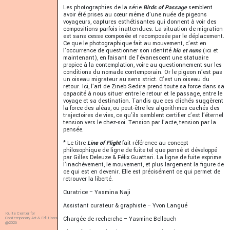
Les photographies de la série
Birds of Passage
semblent
avoir été prises au cœur même d’une nuée de pigeons
voyageurs, captures esthétisantes qui donnent à voir des
compositions parfois inattendues. La situation de migration
est sans cesse composée et recomposée par le déplacement.
Ce que le photographique fait au mouvement, c’est en
l’occurrence de questionner son identité
hic et nunc
(ici et
maintenant), en faisant de l’évanescent une statuaire
propice à la contemplation, voire au questionnement sur les
conditions du nomade contemporain. Or le pigeon n’est pas
un oiseau migrateur au sens strict. C’est un oiseau du
retour. Ici, l’art de Zineb Sedira prend toute sa force dans sa
capacité à nous situer entre le retour et le passage, entre le
voyage et sa destination. Tandis que ces clichés suggèrent
la force des aléas, ou peut-être les algorithmes cachés des
trajectoires de vies, ce qu’ils semblent certifier c’est l’éternel
tension vers le chez-soi. Tension par l’acte, tension par la
pensée.
* Le titre
Line of Flight
fait référence au concept
philosophique de ligne de fuite tel que pensé et développé
par Gilles Deleuze & Félix Guattari. La ligne de fuite exprime
l’inachèvement, le mouvement, et plus largement la figure de
ce qui est en devenir. Elle est précisément ce qui permet de
retrouver la liberté.
Curatrice – Yasmina Naji
Assistant curateur & graphiste – Yvon Langué
Kulte Center for
Contemporary Art & Editions
Chargée de recherche – Yasmine Bellouch
@2026