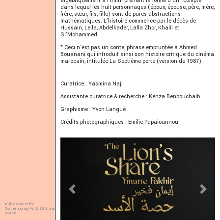
algébriquement à l’infini prenant la forme d’un “compte”
dans lequel les huit personnages (époux, épouse, père, mère,
frère, sœur, fils, fille) sont de pures abstractions
mathématiques. L’histoire commence par le décès de
Hussain, Leila, Abdelkader, Lalla Zhor, Khalil et
Si’Mohammed.
* Ceci n’est pas un conte, phrase empruntée à Ahmed
Bouanani qui introduit ainsi son histoire critique du cinéma
marocain, intitulée La Septième porte (version de 1987).
Curatrice : Yasmina Naji
Assistante curatrice & recherche : Kenza Benbouchaib
Graphisme : Yvon Langué
Crédits photographiques : Emilie Papaioannou
Previous
Next
Kulte Center for
Contemporary Art & Editions
@2026