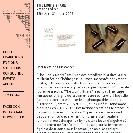
THE LION’S SHARE
Ymane Fakhir
15
Th
Apr - 31
St
Jul 2017
KULTE
EXHIBITIONS
__
EDITIONS
Ceci n’est pas un conte*
STUDIO RISO
CONSULTING
“The Lion’s Share” est l’une des premières histoires vraies
EVENTS
et illustrées de l’héritage musulman. Racontée par Ymane
Fakhir, cette narration esthétique est une projection où
ABOUT
chacun est invité à imaginer sa propre “répartition”. Loin de
toute mélancolie, “The Lion’s Share” n’est pas l’héritage
TO DONATE
immatériel et digne de la transmission culturelle à laquelle
l’artiste a consacré une série de photographies intitulée
“Trousseau”, entre 2005 et 2008, et les vidéos Handmade
FACEBOOK
produites en 2011-2012. Cet héritage n’est pas le propos ici.
INSTAGRAM
La part du lion est un “gâteau” que l’on se divise avant
dégustation ou déchirement. Un drame dont seule la
NEWSLETTER
rumeur laisse échapper les formes. Une leçon d’algèbre où
la tristement célèbre formule “une part pour la femme est
égale à deux parts pour l’homme”, semble se déployer