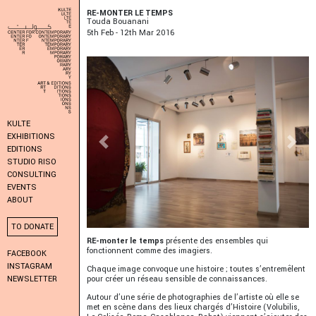
RE-MONTER LE TEMPS
Touda Bouanani
5
Th
Feb - 12
Th
Mar 2016
KULTE
EXHIBITIONS
Previous
Next
EDITIONS
STUDIO RISO
CONSULTING
EVENTS
ABOUT
TO DONATE
RE-monter le temps
présente des ensembles qui
fonctionnent comme des imagiers.
FACEBOOK
INSTAGRAM
Chaque image convoque une histoire ; toutes s’entremêlent
pour créer un réseau sensible de connaissances.
NEWSLETTER
Autour d’une série de photographies de l’artiste où elle se
met en scène dans des lieux chargés d’Histoire (Volubilis,