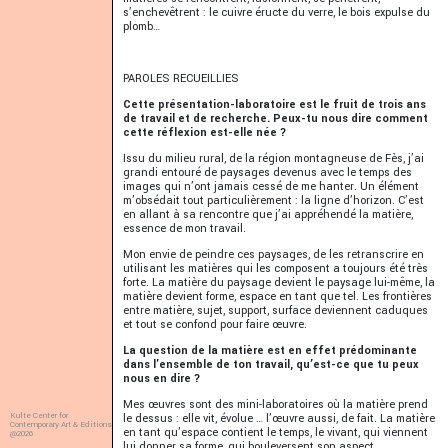
s’enchevêtrent : le cuivre éructe du verre, le bois expulse du
plomb…
PAROLES RECUEILLIES
Cette présentation-laboratoire est le fruit de trois ans
de travail et de recherche. Peux-tu nous dire comment
cette réflexion est-elle née ?
Issu du milieu rural, de la région montagneuse de Fès, j’ai
grandi entouré de paysages devenus avec le temps des
images qui n’ont jamais cessé de me hanter. Un élément
m’obsédait tout particulièrement : la ligne d’horizon. C’est
en allant à sa rencontre que j’ai appréhendé la matière,
essence de mon travail.
Mon envie de peindre ces paysages, de les retranscrire en
utilisant les matières qui les composent a toujours été très
forte. La matière du paysage devient le paysage lui-même, la
matière devient forme, espace en tant que tel. Les frontières
entre matière, sujet, support, surface deviennent caduques
et tout se confond pour faire œuvre.
La question de la matière est en effet prédominante
dans l’ensemble de ton travail, qu’est-ce que tu peux
nous en dire ?
Mes œuvres sont des mini-laboratoires où la matière prend
Kulte Center for
le dessus : elle vit, évolue … l’œuvre aussi, de fait. La matière
Contemporary Art & Editions
en tant qu’espace contient le temps, le vivant, qui viennent
@2026
lui donner sa forme, qui bouleversent son aspect.