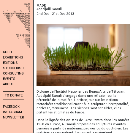
MADE
Abdeljalil Saouli
2
Nd
Dec - 21
St
Dec 2013
KULTE
Previous
Next
EXHIBITIONS
EDITIONS
STUDIO RISO
CONSULTING
EVENTS
ABOUT
Diplômé de l’Institut National des Beaux-Arts de Tétouan,
TO DONATE
Abdeljalil Saouli s’engage dans une réflexion sur la
pérennité de la matière. L’artiste joue sur les notions
rattachées traditionnellement à la sculpture : intemporalité,
FACEBOOK
noblesse, monument… Les siennes sont sensibles, elles
INSTAGRAM
portent les stigmates du temps.
NEWSLETTER
Dans la lignée des artistes de l’Arte Povera dans les années
1960 en Europe, A. Saouli propose des sculptures vivantes
pensées à partir de matériaux pauvres ou du quotidien. Les
matières se rencontrent, fusionnent, se pénètrent,