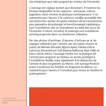
rite initiatique que celui proposé au visiteur de l’Arsenale.
L’ouvrage est voyage autant que document. Il traverse les
strates temporelles et les registres : artisanat, culture
populaire, récits intimes et pratique contemporaine. Il ne
commente pas l’œuvre, il la continue. Asɘṭṭa rassemble des
voix distinctes autour du geste commun de la transmission,
pour permettre de prolonger le franchissement symbolique
que l’installation met en mouvement au-delà des murs de
l’Arsenale. Il réunit, introduit et prolonge une installation
artistique pensée dans sa dimension collective.
Par des photos d’archives, d’œuvres, d’artisan.es et de
voyages collectées par l’artiste; par les textes choisis et
justes de Meriem Berrada, Myrna Ayad, Fatima-Zahra
Lakrissa, Bonaventure Soh Bejeng Ndikung, Alya Sebti et
Hans Ulrich Obrist, l’ouvrage revient sur la pratique de
l’artiste pour proposer au lecteur un accès privilégié à
l’installation Asɘṭṭa, mais également à la démarche de
l’artiste et plus largement au Maroc. Cet ouvrage finalisé
avant l’ouverture du Pavillon du Royaume du Maroc, ne
commente pas l’œuvre, il l’introduit pour mieux en faciliter le
prolongement.
Kulte Center for
Contemporary Art & Editions
@2026