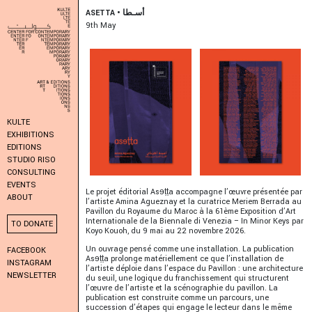
ASETTA • أسـطا
9
Th
May
KULTE
EXHIBITIONS
EDITIONS
STUDIO RISO
CONSULTING
EVENTS
Le projet éditorial Asɘṭṭa accompagne l’œuvre présentée par
ABOUT
l’artiste Amina Agueznay et la curatrice Meriem Berrada au
Pavillon du Royaume du Maroc à la 61ème Exposition d’Art
Internationale de la Biennale di Venezia – In Minor Keys par
TO DONATE
Koyo Kouoh, du 9 mai au 22 novembre 2026.
Un ouvrage pensé comme une installation. La publication
FACEBOOK
Asɘṭṭa prolonge matériellement ce que l’installation de
INSTAGRAM
l’artiste déploie dans l’espace du Pavillon : une architecture
NEWSLETTER
du seuil, une logique du franchissement qui structurent
l’œuvre de l’artiste et la scénographie du pavillon. La
publication est construite comme un parcours, une
succession d’étapes qui engage le lecteur dans le même