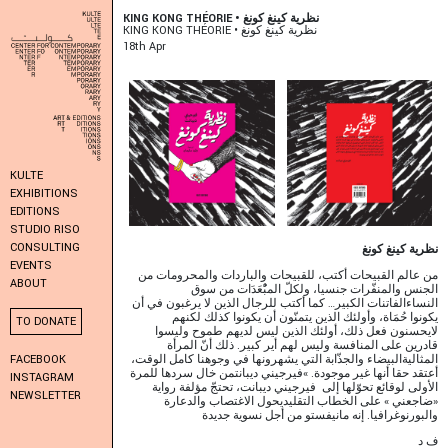
KING KONG THÉORIE • نظرية كينغ كونغ
KING KONG THÉORIE • نظرية كينغ كونغ
18
Th
Apr
KULTE
EXHIBITIONS
EDITIONS
STUDIO RISO
CONSULTING
نظرية كينغ كونغ
EVENTS
من عالم القبيحات أكتب، للقبيحات والباردات والمحرومات من
ABOUT
الجنس والمنفّرات جنسيا، ولكلّ المبُْعَدَات من سوق
النساءالفاتنات الكبير…
كما أكتب للرجال الذين لا يرغبون في أن
يكونوا حُمَاة، وأولئك الذين يتمنّون أن يكونوا كذلك لكنهم
TO DONATE
لايحسنون فعل ذلك، أولئك الذين ليس لديهم طموح وليسوا
قادرين على المنافسة وليس لهم أير كبير.
ذلك أنّ المرأة
المثاليةالبيضاء والجذّابة التي يشهرونها في وجوهنا كامل الوقت،
FACEBOOK
أعتقد حقا أنها غير موجودة.
»فيرجيني ديبانتمن خال سردها للمرة
INSTAGRAM
الأولى لوقائع تحوّلها إلى فيرجيني ديبانت، تحتجّ مؤلفة رواية
NEWSLETTER
«ضاجعني » على الخطاب التقليديحول الاغتصاب والدعارة
والبورنوغرافيا.
إنه مانيفستو من أجل نسوية جديدة
ف د