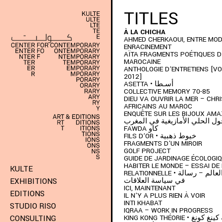
TITLES
À LA CHICHA
AHMED CHERKAOUI, ENTRE MOD
ENRACINEMENT
AÏTA FRAGMENTS POÉTIQUES D
MAROCAINE
ANTHOLOGIE D’ENTRETIENS [VOL
2012]
ASETTA • أسـطا
COLLECTIVE MEMORY 70-85
DIEU VA OUVRIR LA MER – CHR
AFRICAINS AU MAROC
ENQUÊTE SUR LES BIJOUX AMAZIG
ل الحلي الأمازيغية في المغرب
FAWDA كاو
FILS D’OR • خيوط ذهبية
FRAGMENTS D’UN MIROIR
GOLF PROJECT
GUIDE DE JARDINAGE ÉCOLOGI
HABITER LE MONDE – ESSAI DE 
KULTE
RELATIONNELLE • كيف نسكن العالم – رسالة
في سياسة العلاقات
EXHIBITIONS
ICI, MAINTENANT
EDITIONS
IL N’Y A PLUS RIEN À VOIR
INTI KHABAT
STUDIO RISO
IQRAA – WORK IN PROGRESS
KING KONG THÉORIE • نغ
CONSULTING