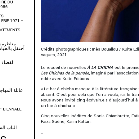
IRE DU
1986
TS
LERIE 1971 –
TATEMENTS
ARTAGE • مناظرمشتركة
أحتفل بالحياة التي
Crédits photographiques : Inès Bouallou / Kulte Ed
vagues, 2021
• الفضاء هو مكاننا
Le recueil de nouvelles
À LA CHICHA
est le premi
Les Chichas de la pensée
,
imaginé par l’associatio
édité avec
Kulte Editions
.
« Le bar à chicha manque à la littérature française : 
Y OF MIGRANTS • عائلة المهاجرين
absent. C’est pour cela
que l’on a voulu, ici, le tr
Nous avons invité cinq écrivain.e.s d’aujourd’hui à
un bar à chicha. »
– BIENNALE
Cinq nouvelles inédites de Sonia Chiambretto, Fat
Faïza Guène, Karim Kattan.
الباب الس
_