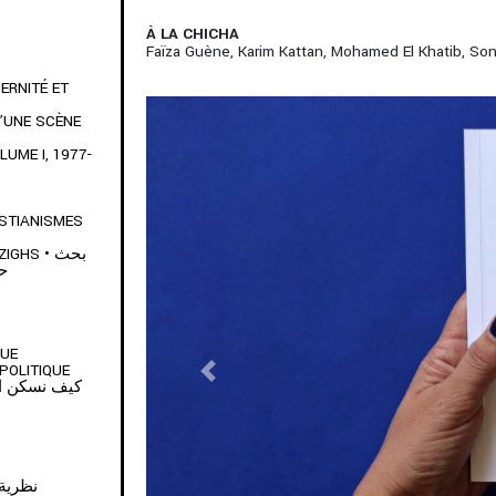
À LA CHICHA
Faïza Guène, Karim Kattan, Mohamed El Khatib, Son
ERNITÉ ET
’UNE SCÈNE
UME I, 1977-
ISTIANISMES
HS • بحث
حو
QUE
POLITIQUE
Previous
نظرية كينغ كو