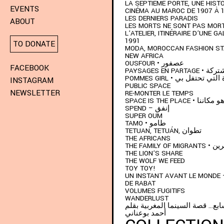
LA SEPTIÈME PORTE, UNE HISTO
EVENTS
CINÉMA AU MAROC DE 1907 À 
LES DERNIERS PARADIS
ABOUT
LES MORTS NE SONT PAS MOR
L’ATELIER, ITINÉRAIRE D’UNE GA
1991
TO DONATE
MODA, MOROCCAN FASHION S
NEW AFRICA
OUSFOUR • عصفور
FACEBOOK
PAYSAGES EN P
POMMES GIRL •  تحتفل بي
INSTAGRAM
PUBLIC SPACE
NEWSLETTER
RE-MONTER LE TEMPS
SPACE IS THE PLACE 
SPEND – إنفق
SUPER OUM
TAMO • طامو
TETUAN, TETUÁN, تطوان
THE AFRICANS
THE FAMIL
THE LION’S SHARE
THE WOLF WE FEED
TOY TOY!
UN INSTANT AVANT LE MONDE 
DE RABAT
VOLUMES FUGITIFS
WANDERLUST
ابع… قصة السينما المغربية بقلم
أحمد بوعناني