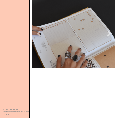
Previous
Next
Kulte Center for
Contemporary Art & Editions
@2026