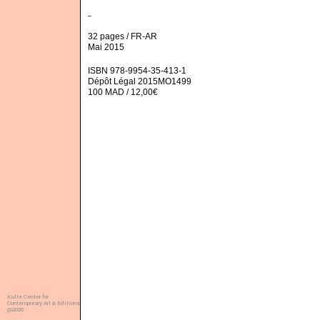
_
32 pages / FR-AR
Mai 2015
ISBN 978-9954-35-413-1
Dépôt Légal 2015MO1499
100 MAD / 12,00€
Kulte Center for
Contemporary Art & Editions
@2026