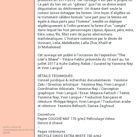
produites en 2011-2012. Cet héritage n’est pas le propos ici.
La part du lion est un “gâteau” que l’on se divise avant
dégustation ou déchirement. Un drame dont seule la
rumeur laisse échapper les formes. Une leçon d’algèbre où
la tristement célèbre formule “une part pour la femme est
égale à deux parts pour l’homme”, semble se déployer
algébriquement à l’infini prenant la forme d’un “compte”
dans lequel les huit personnages (époux, épouse, père, mère,
frère, sœur, fils, fille) sont de pures abstractions
mathématiques. L’histoire commence par le décès de
Hussain, Leila, Abdelkader, Lalla Zhor, Khalil et
Si’Mohammed.
Cet ouvrage est publié à l’occasion de l’exposition
“The
Lion’s Share”
– Ymane Fakhir présentée du 15 avril au 1er
juillet 2017 à Kulte Gallery, Rabat / Curated by Yasmina Naji
et Yvon Langué
DÉTAILS TECHNIQUES
Conseil juridique & recherches documentaires : Yasmine
Zaki / Direction artistique : Yasmina Naji, Yvon Langué /
Coordination éditoriale : Yasmina Naji / Conception
graphique: Yvon Langué / Essai: Mayssa Fattouh / Textes:
Yasmina Naji, Yvon Langué / Traduction française et
relecture: Philippe Négrin, Yvon Langué / Traduction arabe
et relecture: Yasmine Bellouch, Sanaa Zaghoud
–
Couverture
Papier COUCHÉ MAT 170 g/m2 Pelliculage Velour
Dorure à chaud
–
Kulte Center for
Contemporary Art & Editions
Pages intérieures
@2026
RECYCLÉ OIKOS EXTRA WHITE 150 g/m2