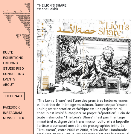
THE LION’S SHARE
Ymane Fakhir
KULTE
EXHIBITIONS
EDITIONS
STUDIO RISO
CONSULTING
EVENTS
ABOUT
TO DONATE
“The Lion’s Share” est l’une des premières histoires vraies
et illustrées de l’héritage musulman. Racontée par Ymane
FACEBOOK
Fakhir, cette narration esthétique est une projection où
INSTAGRAM
chacun est invité à imaginer sa propre “répartition”. Loin de
toute mélancolie, “The Lion’s Share” n’est pas l’héritage
NEWSLETTER
immatériel et digne de la transmission culturelle à laquelle
l’artiste a consacré une série de photographies intitulée
“Trousseau”, entre 2005 et 2008, et les vidéos Handmade