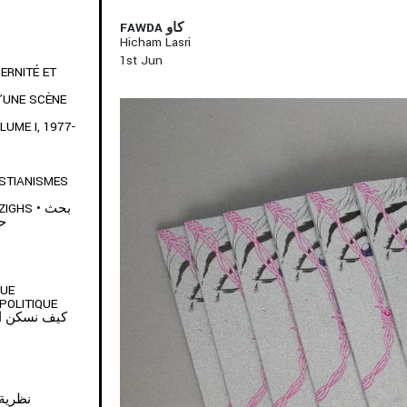
FAWDA كاو
Hicham Lasri
1
St
Jun
ERNITÉ ET
’UNE SCÈNE
UME I, 1977-
ISTIANISMES
HS • بحث
حو
QUE
POLITIQUE
نظرية كينغ كو