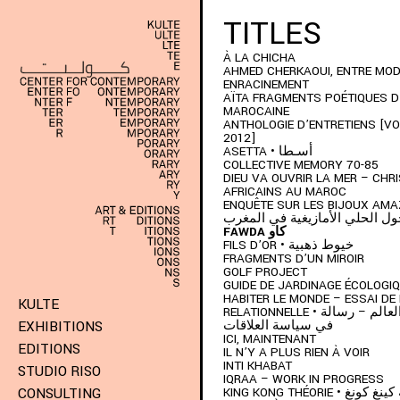
TITLES
À LA CHICHA
AHMED CHERKAOUI, ENTRE MOD
ENRACINEMENT
AÏTA FRAGMENTS POÉTIQUES D
MAROCAINE
ANTHOLOGIE D’ENTRETIENS [VOL
2012]
ASETTA • أسـطا
COLLECTIVE MEMORY 70-85
DIEU VA OUVRIR LA MER – CHR
AFRICAINS AU MAROC
ENQUÊTE SUR LES BIJOUX AMAZIG
ل الحلي الأمازيغية في المغرب
FAWDA كاو
FILS D’OR • خيوط ذهبية
FRAGMENTS D’UN MIROIR
GOLF PROJECT
GUIDE DE JARDINAGE ÉCOLOGI
HABITER LE MONDE – ESSAI DE 
KULTE
RELATIONNELLE • كيف نسكن العالم – رسالة
في سياسة العلاقات
EXHIBITIONS
ICI, MAINTENANT
EDITIONS
IL N’Y A PLUS RIEN À VOIR
INTI KHABAT
STUDIO RISO
IQRAA – WORK IN PROGRESS
KING KONG THÉORIE • نغ
CONSULTING