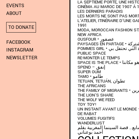
LA SEPTIÈME PORTE, UNE HISTO
EVENTS
CINÉMA AU MAROC DE 1907 À 
LES DERNIERS PARADIS
ABOUT
LES MORTS NE SONT PAS MOR
L’ATELIER, ITINÉRAIRE D’UNE GA
1991
TO DONATE
MODA, MOROCCAN FASHION S
NEW AFRICA
OUSFOUR • عصفور
FACEBOOK
PAYSAGES EN P
POMMES GIRL •  تحتفل بي
INSTAGRAM
PUBLIC SPACE
NEWSLETTER
RE-MONTER LE TEMPS
SPACE IS THE PLACE 
SPEND – إنفق
SUPER OUM
TAMO • طامو
TETUAN, TETUÁN, تطوان
THE AFRICANS
THE FAMIL
THE LION’S SHARE
THE WOLF WE FEED
TOY TOY!
UN INSTANT AVANT LE MONDE 
DE RABAT
VOLUMES FUGITIFS
WANDERLUST
ابع… قصة السينما المغربية بقلم
أحمد بوعناني