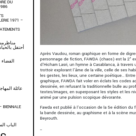
IRE DU
1986
TS
LERIE 1971 –
TATEMENTS
ARTAGE • مناظرمشتركة
أحتفل بالحياة التي
Après Vaudou, roman graphique en forme de digre
personnage de fiction, FAWDA (chaos) est la 2° e
• الفضاء هو مكاننا
d’Hicham Lasri, un hymne à Casablanca, à travers 
trottoir explorant l’âme de la ville, celle de ses ha
les gestes, les lieux, une certaine poétique… Entre 
graphique, FAWDA fait voler en éclats les codes 
dessinée, en refusant la traditionnelle bulle au pro
Y OF MIGRANTS • عائلة المهاجرين
textes/images, en superposant les styles et les niv
animé par une pulsion scopique dévorante.
– BIENNALE
Fawda est publié à l’occasion de la 5e édition du
la bande dessinée, au graphisme et à la scène mu
Beyrouth.
الباب الس
_