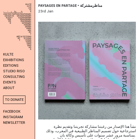
PAYSAGES EN PARTAGE • مناظرمشتركة
23
Rd
Jan
KULTE
EXHIBITIONS
EDITIONS
STUDIO RISO
CONSULTING
EVENTS
ABOUT
TO DONATE
FACEBOOK
INSTAGRAM
NEWSLETTER
نشأ هذا الإصدار من رغبتنا مشاركة تجربتنا وتقديم نظرة
استرجاعية حول تصميم المناظر الطبيعية في المغرب، وذلك
بمناسبة مرور عشر سنوات على تأسيس وكالة بان.