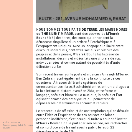
NOUS SOMMES TOUS FAITS DE TERRE, LES MAINS NOIRES
ou THE SILENT MIRROR
, sont des oeuvres de
M’barek
Bouhchichi
, des titres, des mots qui annoncent la
démarche singulière d’un artiste à l’esthétique et à
l’engagement uniques. Avec un langage a la limite entre
discours individuels, contextes sociaux et histoire des
peuples et de la poésie,
M’barek Bouhchichi
présente
installations, dessins et vidéos tels une chorale de voix
individualisées et comme autant de possibilités d’auto
définition du Soi.
Son récent travail sur le poéte et musicien Amazigh M’barek
Ben Zida s’inscrit également dans la continuité de ces
questions. À travers différents systèmes de
correspondances libres, Bouhchichi entretient un dialogue a
la fois intime et distant avec Ben Zida, entre forme et
langage, poésie et histoire. La musique, la poésie et l’art
agissent comme des catalyseurs qui permettent de
dépasser les déterminismes sociaux et raciaux.
Le processus de réflexion et de contemplation qui se déroule
entre l’idée et l’expérience de ses oeuvres ne laisse
personne indifférent, c’est pourquoi Kulte a souhaité inviter
Kulte Center for
M’barek Bouhchichi
à partager son oeuvre, ses recherches
Contemporary Art & Editions
et son protocole de travail avec le public le jeudi 22
@2026
décembre à partir de 18h.