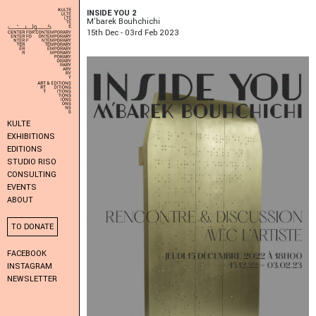
INSIDE YOU 2
M’barek Bouhchichi
15
Th
Dec - 03
Rd
Feb 2023
KULTE
EXHIBITIONS
EDITIONS
STUDIO RISO
CONSULTING
EVENTS
ABOUT
TO DONATE
FACEBOOK
INSTAGRAM
NEWSLETTER