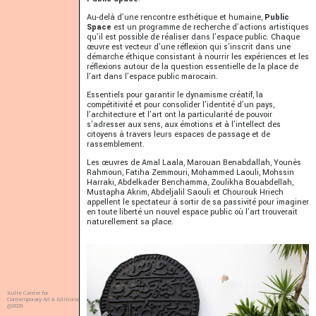
Au-delà d’une rencontre esthétique et humaine,
Public
Space
est un programme de recherche d’actions artistiques
qu’il est possible de réaliser dans l’espace public. Chaque
œuvre est vecteur d’une réflexion qui s’inscrit dans une
démarche éthique consistant à nourrir les expériences et les
réflexions autour de la question essentielle de la place de
l’art dans l’espace public marocain.
Essentiels pour garantir le dynamisme créatif, la
compétitivité et pour consolider l’identité d’un pays,
l’architecture et l’art ont la particularité de pouvoir
s’adresser aux sens, aux émotions et à l’intellect des
citoyens à travers leurs espaces de passage et de
rassemblement.
Les œuvres de Amal Laala, Marouan Benabdallah, Younès
Rahmoun, Fatiha Zemmouri, Mohammed Laouli, Mohssin
Harraki, Abdelkader Benchamma, Zoulikha Bouabdellah,
Mustapha Akrim, Abdeljalil Saouli et Chourouk Hriech
appellent le spectateur à sortir de sa passivité pour imaginer
en toute liberté un nouvel espace public où l’art trouverait
naturellement sa place.
Kulte Center for
Contemporary Art & Editions
@2026