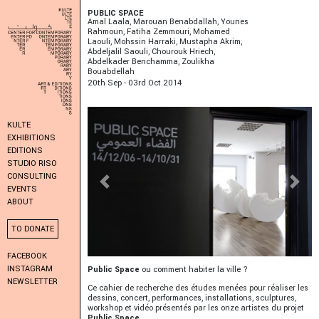
PUBLIC SPACE
Amal Laala, Marouan Benabdallah, Younes
Rahmoun, Fatiha Zemmouri, Mohamed
Laouli, Mohssin Harraki, Mustapha Akrim,
Abdeljalil Saouli, Chourouk Hriech,
Abdelkader Benchamma, Zoulikha
Bouabdellah
20
Th
Sep - 03
Rd
Oct 2014
KULTE
EXHIBITIONS
EDITIONS
STUDIO RISO
CONSULTING
Previous
Next
EVENTS
ABOUT
TO DONATE
FACEBOOK
INSTAGRAM
Public Space
ou comment habiter la ville ?
NEWSLETTER
Ce cahier de recherche des études menées pour réaliser les
dessins, concert, performances, installations, sculptures,
workshop et vidéo présentés par les onze artistes du projet
Public Space
.